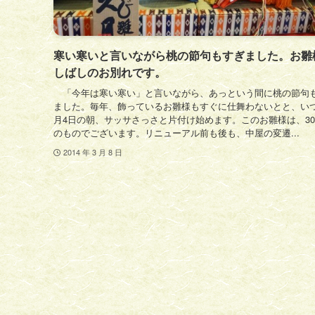
寒い寒いと言いながら桃の節句もすぎました。お雛
しばしのお別れです。
「今年は寒い寒い」と言いながら、あっという間に桃の節句
ました。毎年、飾っているお雛様もすぐに仕舞わないとと、いつ
月4日の朝、サッサさっさと片付け始めます。このお雛様は、3
のものでございます。リニューアル前も後も、中屋の変遷...
2014 年 3 月 8 日