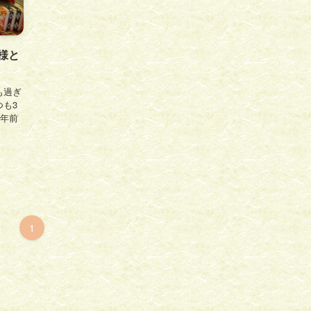
様と
も過ぎ
も3
0年前
1