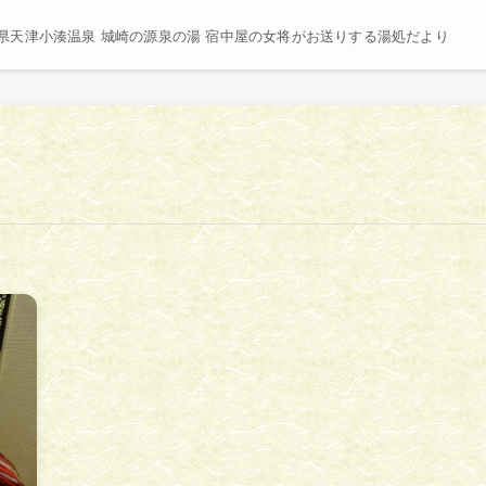
県天津小湊温泉 城崎の源泉の湯 宿中屋の女将がお送りする湯処だより