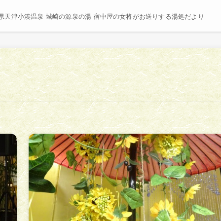
県天津小湊温泉 城崎の源泉の湯 宿中屋の女将がお送りする湯処だより