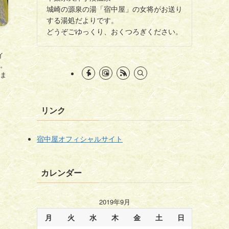
城崎の源泉の湯「宿中屋」の女将がお送り
する湯処だよりです。
どうぞごゆっくり、おくつろぎください。
イ
。
ま
リンク
宿中屋オフィシャルサイト
カレンダー
2019年9月
月
火
水
木
金
土
日