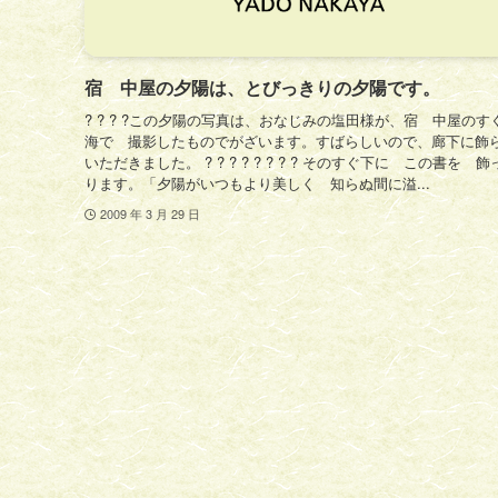
宿 中屋の夕陽は、とびっきりの夕陽です。
? ? ? ?この夕陽の写真は、おなじみの塩田様が、宿 中屋のす
海で 撮影したものでがざいます。すばらしいので、廊下に飾
いただきました。 ? ? ? ? ? ? ? ? そのすぐ下に この書を 
ります。「夕陽がいつもより美しく 知らぬ間に溢...
2009 年 3 月 29 日