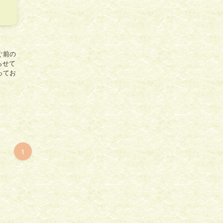
ぐ前の
らせて
飾ってお
1