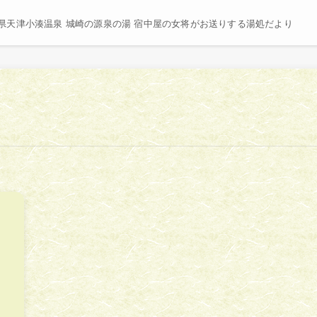
県天津小湊温泉 城崎の源泉の湯 宿中屋の女将がお送りする湯処だより