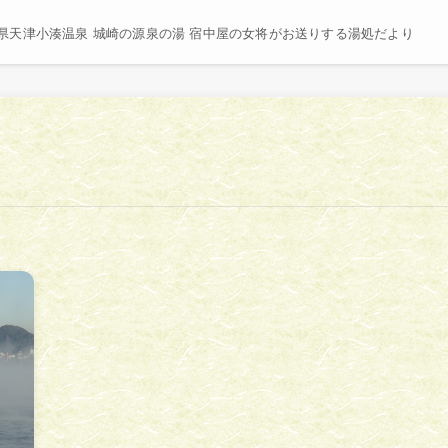
県天津小湊温泉 城崎の源泉の湯 宿中屋の女将がお送りする湯処だより