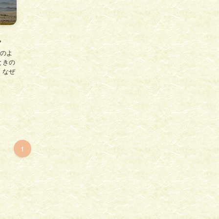
。
このよ
ときの
、なぜ
1