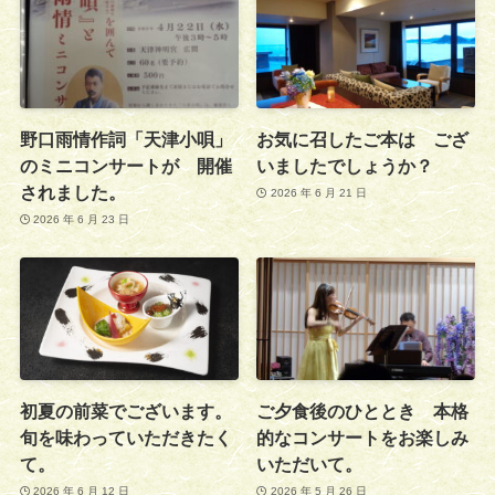
野口雨情作詞「天津小唄」
お気に召したご本は ござ
のミニコンサートが 開催
いましたでしょうか？
されました。
2026 年 6 月 21 日
2026 年 6 月 23 日
初夏の前菜でございます。
ご夕食後のひととき 本格
旬を味わっていただきたく
的なコンサートをお楽しみ
て。
いただいて。
2026 年 6 月 12 日
2026 年 5 月 26 日