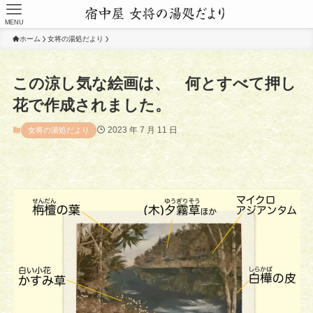
MENU
ホーム
女将の湯処だより
この涼し気な絵画は、 何とすべて押し
花で作成されました。
2023 年 7 月 11 日
女将の湯処だより