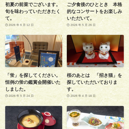
初夏の前菜でございます。
ご夕食後のひととき 本格
旬を味わっていただきたく
的なコンサートをお楽しみ
て。
いただいて。
2026 年 6 月 12 日
2026 年 5 月 26 日
「蛍」を探してください。
桜のあとは 「招き猫」を
恒例の蛍の鑑賞会開催いた
探していただいておりま
しました。
す。
2026 年 5 月 24 日
2026 年 4 月 18 日