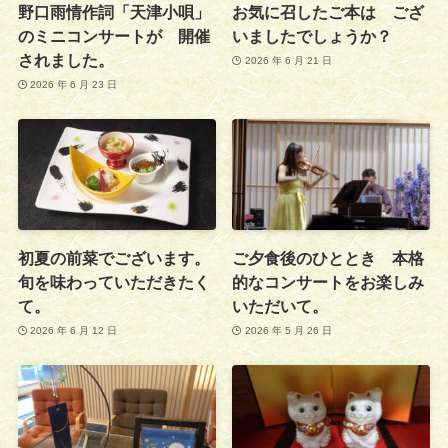
野口雨情作詞「天津小唄」
お気に召したご本は ござ
のミニコンサートが 開催
いましたでしょうか？
されました。
2026 年 6 月 21 日
2026 年 6 月 23 日
初夏の前菜でございます。
ご夕食後のひととき 本格
旬を味わっていただきたく
的なコンサートをお楽しみ
て。
いただいて。
2026 年 6 月 12 日
2026 年 5 月 26 日