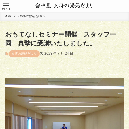
MENU
ホーム
女将の湯処だより
おもてなしセミナー開催 スタッフ一
同 真摯に受講いたしました。
2023 年 7 月 24 日
女将の湯処だより