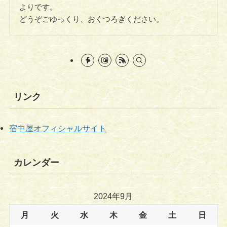
よりです。
どうぞごゆっくり、おくつろぎください。
リンク
宿中屋オフィシャルサイト
カレンダー
2024年9月
月
火
水
木
金
土
日