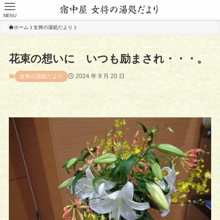
MENU
ホーム
女将の湯処だより
花束の想いに いつも励まされ・・・。
2024 年 9 月 20 日
女将の湯処だより