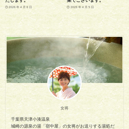
たします。
菜でございます。
2026 年 4 月 6 日
2026 年 4 月 5 日
女将
千葉県天津小湊温泉
城崎の源泉の湯「宿中屋」の女将がお送りする湯処だ