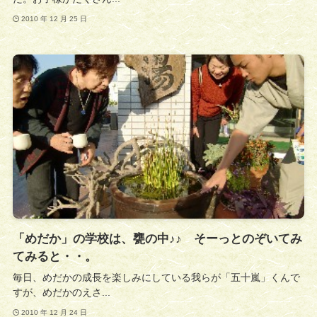
2010 年 12 月 25 日
「めだか」の学校は、甕の中♪♪ そーっとのぞいてみ
てみると・・。
毎日、めだかの成長を楽しみにしている我らが「五十嵐」くんで
すが、めだかのえさ...
2010 年 12 月 24 日