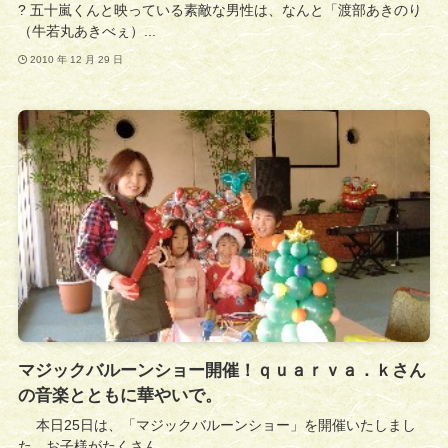
? 五十嵐くんと映っている素敵な男性は、なんと「渡部あきのり
（牛若丸あきべぇ）...
2010 年 12 月 29 日
マジックバルーンショー開催！ｑｕａｒｖａ．ｋさん
の音楽とともに華やいで。
本日25日は、「マジックバルーンショー」を開催いたしまし
た。お子様がたくさん...