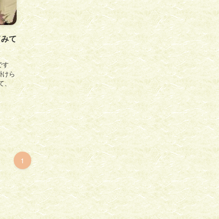
てみて
です
掛けら
て、
1