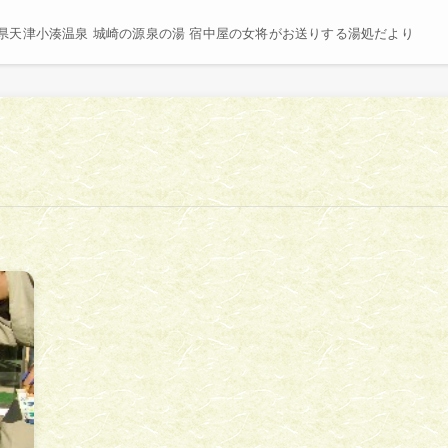
県天津小湊温泉 城崎の源泉の湯 宿中屋の女将がお送りする湯処だより