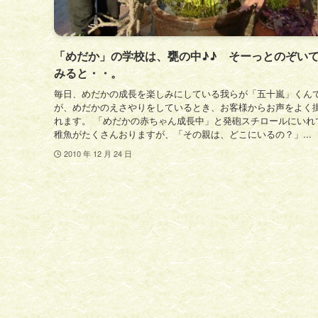
「めだか」の学校は、甕の中♪♪ そーっとのぞい
みると・・。
毎日、めだかの成長を楽しみにしている我らが「五十嵐」くん
が、めだかのえさやりをしているとき、お客様からお声をよく
れます。 「めだかの赤ちゃん成長中」と発砲スチロールにいれ
稚魚がたくさんおりますが、「その親は、どこにいるの？」...
2010 年 12 月 24 日