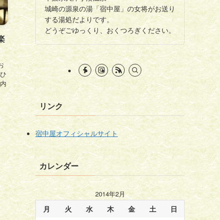
城崎の源泉の湯「宿中屋」の女将がお送り
する湯処だよりです。
どうぞごゆっくり、おくつろぎください。
楽
お
ひ
内
リンク
宿中屋オフィシャルサイト
カレンダー
2014年2月
月
火
水
木
金
土
日