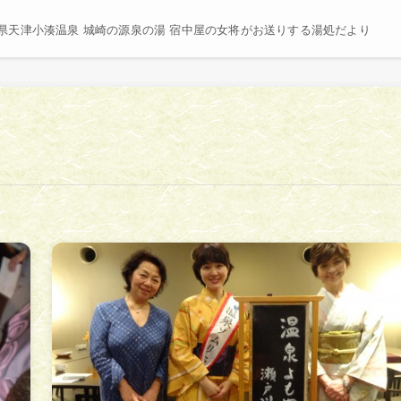
県天津小湊温泉 城崎の源泉の湯 宿中屋の女将がお送りする湯処だより